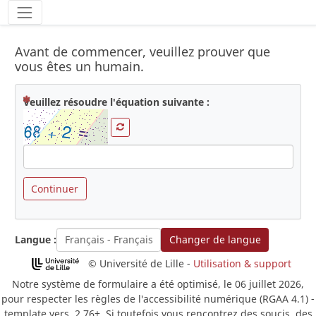
Avant de commencer, veuillez prouver que
vous êtes un humain.
( Obligatoire )
Veuillez résoudre l'équation suivante :
Continuer
Langue :
Changer de langue
(nouv
© Université de Lille -
Utilisation & support
Notre système de formulaire a été optimisé, le 06 juillet 2026,
pour respecter les règles de l'accessibilité numérique (RGAA 4.1) -
template vers. 2.76+. Si toutefois vous rencontrez des soucis, des